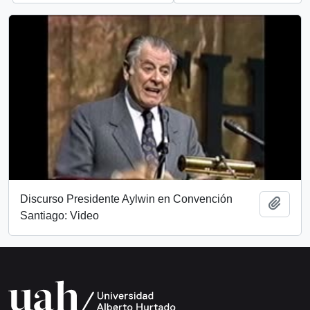
Discurso Presidente Aylwin en Convención
Añadi
Santiago: Video