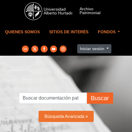
Skip to main content
QUIENES SOMOS
SITIOS DE INTERÉS
FONDOS
Iniciar sesión
Buscar
Búsqueda Avanzada »