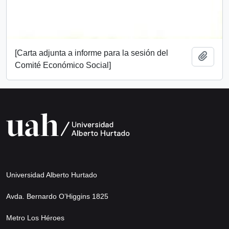
[Carta adjunta a informe para la sesión del
Añadi
Comité Económico Social]
Universidad Alberto Hurtado
Avda. Bernardo O’Higgins 1825
Metro Los Héroes