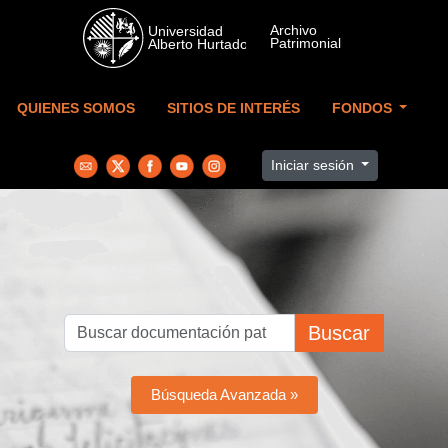
Skip to main content
QUIENES SOMOS
SITIOS DE INTERÉS
FONDOS
Iniciar sesión
Buscar
Búsqueda Avanzada »