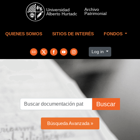
Skip to main content
QUIENES SOMOS
SITIOS DE INTERÉS
FONDOS
Log in
Buscar
Búsqueda Avanzada »