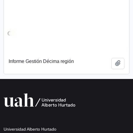
Informe Gestión Décima región
Add t
Universidad Alberto Hurtado