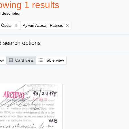
wing 1 results
l description
Remove filter:
, Óscar
Aylwin Azócar, Patricio
 search options
ew
Card view
Table view