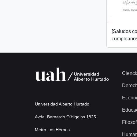
[Saludos co
cumpleaños
Cienci
Derec
Econo
Universidad Alberto Hurtado
Educa
Avda. Bernardo O’Higgins 1825
Filosof
Metro Los Héroes
Human