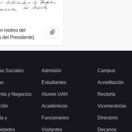
n motivo del
Add to clipboard
 del Presidente]
as Sociales
Admisión
Campus
ho
Estudiantes
Acreditación
mía y Negocios
Alumni UAH
Rectoría
ción
Académicos
Vicerrectorías
ía y
Funcionarios
Directorio
idades
Visitantes
Decanos