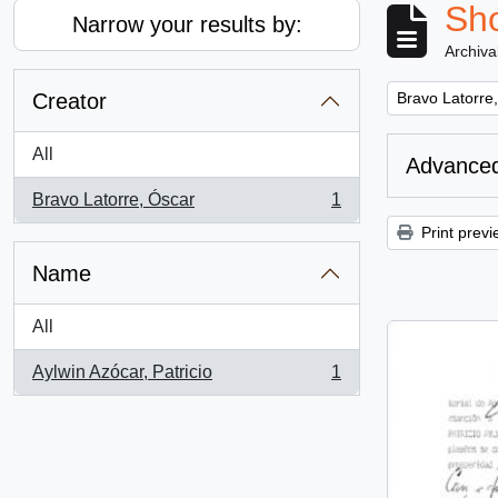
Sho
Narrow your results by:
Archiva
Remove filter:
Creator
Bravo Latorre
All
Advanced
Bravo Latorre, Óscar
1
, 1 results
Print previ
Name
All
Aylwin Azócar, Patricio
1
, 1 results