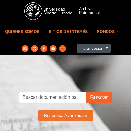
Skip to main content
QUIENES SOMOS
SITIOS DE INTERÉS
FONDOS
Iniciar sesión
Buscar
Búsqueda Avanzada »