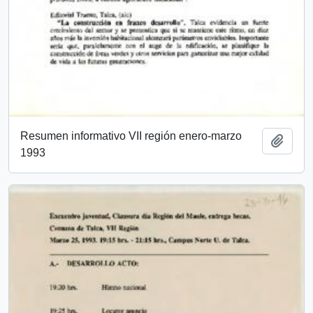
Resumen informativo VII región enero-marzo
Añadi
1993