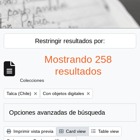
Restringir resultados por:
Mostrando 258
resultados
Colecciones
Remove filter:
Remove filter:
Talca (Chile)
Con objetos digitales
Opciones avanzadas de búsqueda
Imprimir vista previa
Card view
Table view