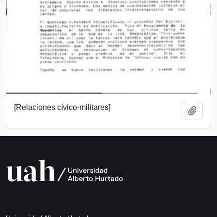
[Relaciones cívico-militares]
Añadi