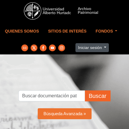
Skip to main content
QUIENES SOMOS
SITIOS DE INTERÉS
FONDOS
Iniciar sesión
Buscar
Búsqueda Avanzada »