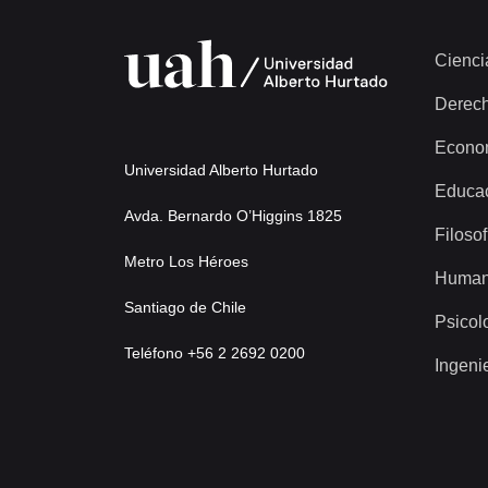
Cienci
Derec
Econo
Universidad Alberto Hurtado
Educa
Avda. Bernardo O’Higgins 1825
Filosof
Metro Los Héroes
Human
Santiago de Chile
Psicol
Teléfono +56 2 2692 0200
Ingeni