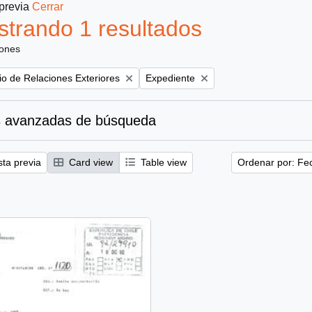
 previa
Cerrar
trando 1 resultados
iones
Remove filter:
rio de Relaciones Exteriores
Expediente
 avanzadas de búsqueda
sta previa
Card view
Table view
Ordenar por: Fe