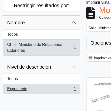
Imprimir vista
Restringir resultados por:
Mos
Colecc
Nombre
Remove filter:
Chile. Ministe
Todos
Opciones
Chile. Ministerio de Relaciones
1
, 1 resultados
Exteriores
Imprimir vi
Nivel de descripción
Todos
Expediente
1
, 1 resultados