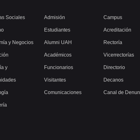
as Sociales
Admisión
Campus
ho
Estudiantes
Acreditación
mía y Negocios
Alumni UAH
Rectoría
ción
Académicos
Vicerrectorías
ía y
Funcionarios
Directorio
idades
Visitantes
Decanos
ogía
Comunicaciones
Canal de Denun
ería