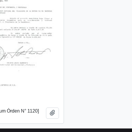
m Órden N° 1120]
Añadir al portapapeles