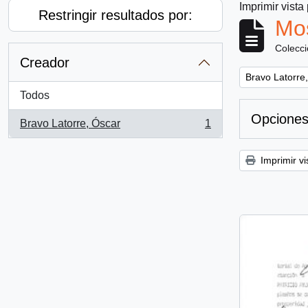
Imprimir vista
Restringir resultados por:
Mos
Colecc
Creador
Remove filter:
Bravo Latorre
Todos
Opciones
Bravo Latorre, Óscar
1
, 1 resultados
Imprimir vi