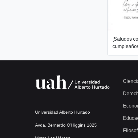
[Saludos co
cumpleaños
Cienci
Derec
Econo
Universidad Alberto Hurtado
Educa
Avda. Bernardo O’Higgins 1825
Filosof