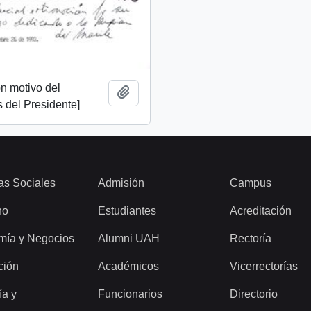
n motivo del
Añadir al portapapeles
 del Presidente]
as Sociales
Admisión
Campus
ho
Estudiantes
Acreditación
mía y Negocios
Alumni UAH
Rectoría
ción
Académicos
Vicerrectorías
ía y
Funcionarios
Directorio