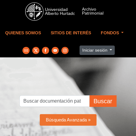
Skip to main content
QUIENES SOMOS
SITIOS DE INTERÉS
FONDOS
Iniciar sesión
Buscar
Búsqueda Avanzada »