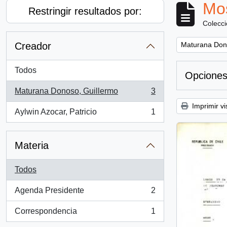
Mos
Restringir resultados por:
Colecc
Remove filter:
Creador
Maturana Don
Todos
Opciones
Maturana Donoso, Guillermo
3
, 3 resultados
Imprimir vi
Aylwin Azocar, Patricio
1
, 1 resultados
Materia
Todos
Agenda Presidente
2
, 2 resultados
Correspondencia
1
, 1 resultados