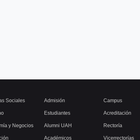
as Sociales
Admisión
Campus
ho
Estudiantes
Acreditación
mía y Negocios
Alumni UAH
Rectoría
ción
Académicos
Vicerrectorías