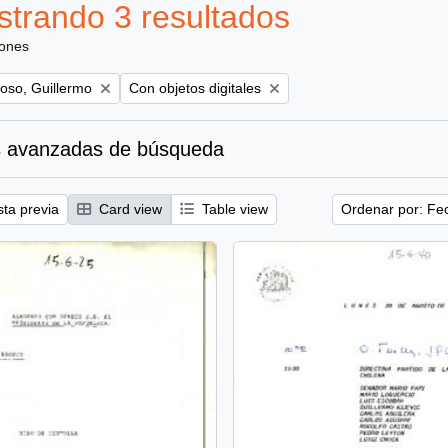
trando 3 resultados
iones
Remove filter:
oso, Guillermo
Con objetos digitales
 avanzadas de búsqueda
sta previa
Card view
Table view
Ordenar por: Fe