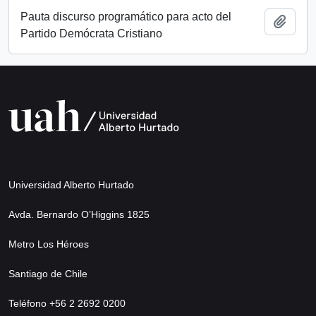
Pauta discurso programático para acto del
Añadi
Partido Demócrata Cristiano
Universidad Alberto Hurtado
Avda. Bernardo O’Higgins 1825
Metro Los Héroes
Santiago de Chile
Teléfono +56 2 2692 0200