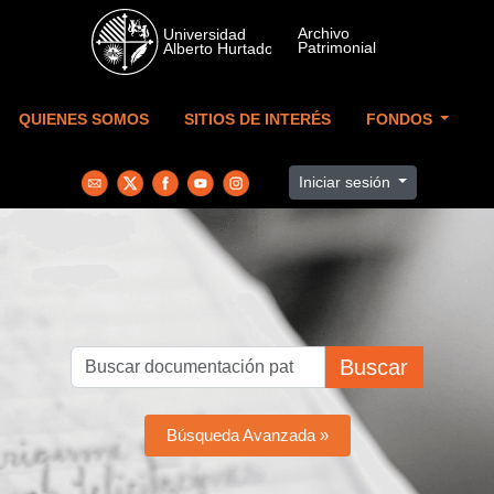
Skip to main content
QUIENES SOMOS
SITIOS DE INTERÉS
FONDOS
Iniciar sesión
Buscar
Búsqueda Avanzada »