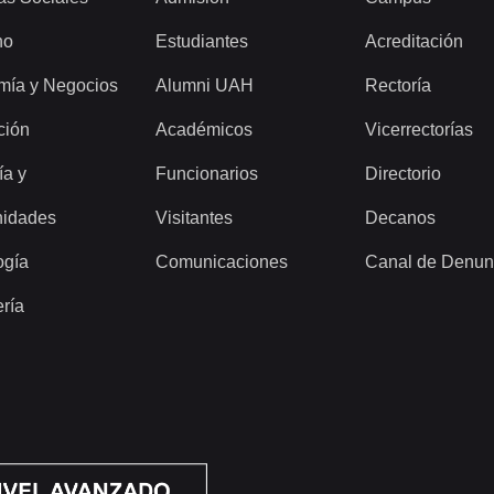
ho
Estudiantes
Acreditación
mía y Negocios
Alumni UAH
Rectoría
ción
Académicos
Vicerrectorías
ía y
Funcionarios
Directorio
idades
Visitantes
Decanos
ogía
Comunicaciones
Canal de Denun
ería