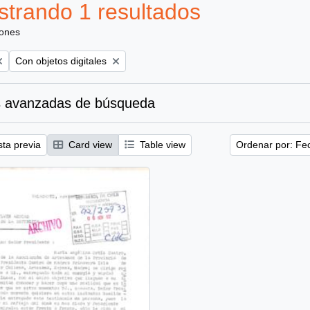
trando 1 resultados
iones
Remove filter:
Con objetos digitales
 avanzadas de búsqueda
sta previa
Card view
Table view
Ordenar por: Fe