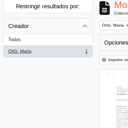
Mos
Restringir resultados por:
Colecc
Remove filter:
Creador
Ortíz, María
Todos
Opciones
Ortíz, María
1
, 1 resultados
Imprimir vi