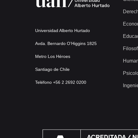
Derec
Econo
Universidad Alberto Hurtado
Educa
Avda. Bernardo O’Higgins 1825
Filosof
Metro Los Héroes
Human
Santiago de Chile
Psicol
Teléfono +56 2 2692 0200
Ingeni