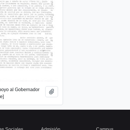
apoyo al Gobernador
Añadir al portapapeles
e]
as Sociales
Admisión
Campus