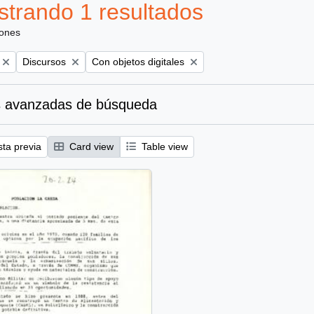
trando 1 resultados
iones
Remove filter:
Remove filter:
Discursos
Con objetos digitales
 avanzadas de búsqueda
sta previa
Card view
Table view