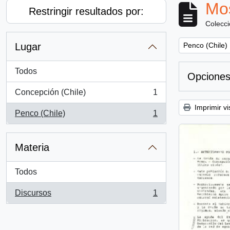
Mos
Restringir resultados por:
Colecc
Remove filter:
Lugar
Penco (Chile)
Todos
Opciones
Concepción (Chile)
1
, 1 resultados
Imprimir vi
Penco (Chile)
1
, 1 resultados
Materia
Todos
Discursos
1
, 1 resultados