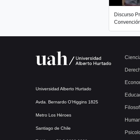
Discurso Pr
Convención
Cienci
Derec
Econo
Universidad Alberto Hurtado
Educa
Avda. Bernardo O’Higgins 1825
Filosof
Metro Los Héroes
Human
Santiago de Chile
Psicol