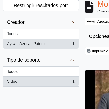
Mos
Restringir resultados por:
Colecc
Remove filter:
Creador
Aylwin Azocar,
Todos
Opciones
Aylwin Azocar, Patricio
1
, 1 resultados
Imprimir vi
Tipo de soporte
Todos
Video
1
, 1 resultados