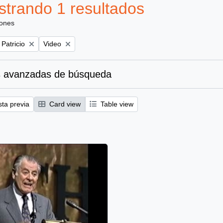
trando 1 resultados
iones
Remove filter:
 Patricio
Video
 avanzadas de búsqueda
sta previa
Card view
Table view