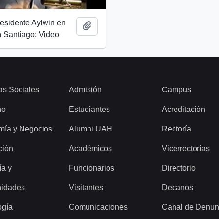
esidente Aylwin en
Añadir al portapapeles
 Santiago: Video
as Sociales
Admisión
Campus
ho
Estudiantes
Acreditación
mía y Negocios
Alumni UAH
Rectoría
ción
Académicos
Vicerrectorías
ía y
Funcionarios
Directorio
idades
Visitantes
Decanos
ogía
Comunicaciones
Canal de Denun