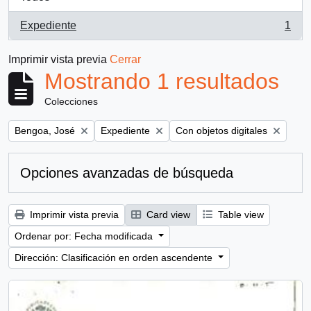
Expediente
1
, 1 resultados
Imprimir vista previa
Cerrar
Mostrando 1 resultados
Colecciones
Remove filter:
Remove filter:
Remove filter:
Bengoa, José
Expediente
Con objetos digitales
Opciones avanzadas de búsqueda
Imprimir vista previa
Card view
Table view
Ordenar por: Fecha modificada
Dirección: Clasificación en orden ascendente