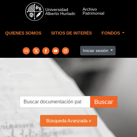
Skip to main content
QUIENES SOMOS
SITIOS DE INTERÉS
FONDOS
Iniciar sesión
Buscar
Búsqueda Avanzada »