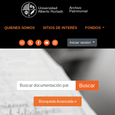
Skip to main content
QUIENES SOMOS
SITIOS DE INTERÉS
FONDOS
Iniciar sesión
Buscar
Búsqueda Avanzada »