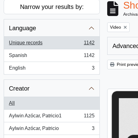
Sho
Narrow your results by:
Archiva
Remove filter:
Language
Video
Unique records
1142
Advanced
, 1142 results
Spanish
1142
, 1142 results
Print previ
English
3
, 3 results
Creator
All
Aylwin Azócar, Patricio1
1125
, 1125 results
Aylwin Azócar, Patricio
3
, 3 results