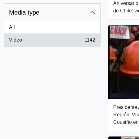
Aniversario
de Chile: v
Media type
All
Video
1142
, 1142 results
Presidente 
Región. Vis
Cousiño en 