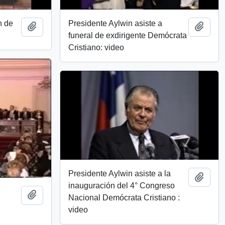
n de
Presidente Aylwin asiste a
Add to clipboard
Add t
funeral de exdirigente Demócrata
Cristiano: video
Presidente Aylwin asiste a la
Add t
inauguración del 4° Congreso
Add to clipboard
Nacional Demócrata Cristiano :
video