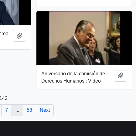
crea
Add to clipboard
Aniversario de la comisión de
Add t
Derechos Humanos : Video
1142
7
...
58
Next