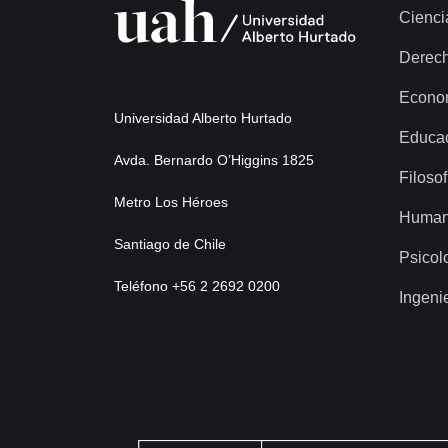
Cienci
Derec
Econo
Universidad Alberto Hurtado
Educa
Avda. Bernardo O’Higgins 1825
Filosof
Metro Los Héroes
Human
Santiago de Chile
Psicol
Teléfono +56 2 2692 0200
Ingeni