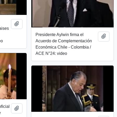
Add to clipboard
aises
Presidente Aylwin firma el
Add t
eo
Acuerdo de Complementación
Económica Chile - Colombia /
ACE N°24: video
ficial
Add to clipboard
e