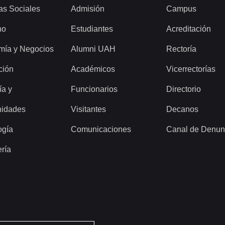
as Sociales
Admisión
Campus
ho
Estudiantes
Acreditación
mía y Negocios
Alumni UAH
Rectoría
ción
Académicos
Vicerrectorías
ía y
Funcionarios
Directorio
idades
Visitantes
Decanos
ogía
Comunicaciones
Canal de Denun
ería