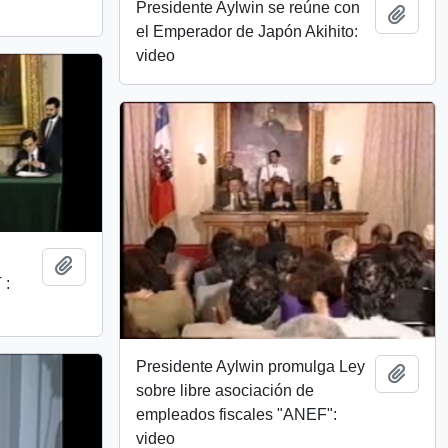
Presidente Aylwin se reúne con
Add t
el Emperador de Japón Akihito:
video
Add to clipboard
 :
Presidente Aylwin promulga Ley
Add t
sobre libre asociación de
empleados fiscales "ANEF":
video