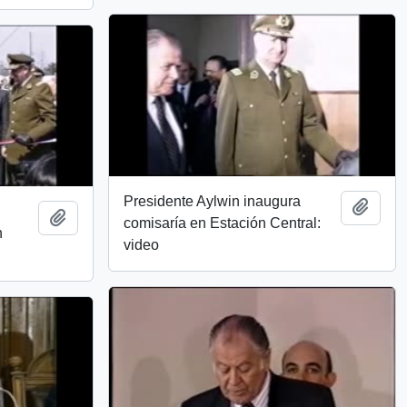
Presidente Aylwin inaugura
Add t
Add to clipboard
comisaría en Estación Central:
n
video