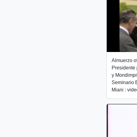
Almuerzo of
Presidente
y Mondimpre
Seminario 
Miani : vid