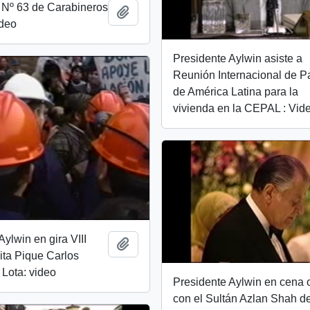
 Nº 63 de Carabineros
Add to clipboard
ideo
Presidente Aylwin asiste a
Reunión Internacional de P
de América Latina para la
vivienda en la CEPAL : Vid
Aylwin en gira VIII
Add to clipboard
ita Pique Carlos
Lota: video
Presidente Aylwin en cena o
con el Sultán Azlan Shah d