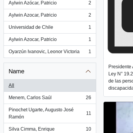
Aylwin Azócar, Patricio
2
, 2 results
Aylwin Azocar, Patricio
2
, 2 results
Universidad de Chile
1
, 1 results
Aylwin Azocar, Patricio
1
, 1 results
Oyarzún Ivanovic, Leonor Victoria
1
, 1 results
Presidente 
Name
Ley N° 19.2
de las pers
All
discapacida
Menem, Carlos Saúl
26
, 26 results
Pinochet Ugarte, Augusto José
11
, 11 results
Ramón
Silva Cimma, Enrique
10
, 10 results