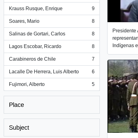
Krauss Rusque, Enrique
9
, 9 results
Soares, Mario
8
, 8 results
Presidente 
Salinas de Gortari, Carlos
8
, 8 results
representan
Indígenas e
Lagos Escobar, Ricardo
8
, 8 results
Carabineros de Chile
7
, 7 results
Lacalle De Herrera, Luis Alberto
6
, 6 results
Fujimori, Alberto
5
, 5 results
Place
Subject