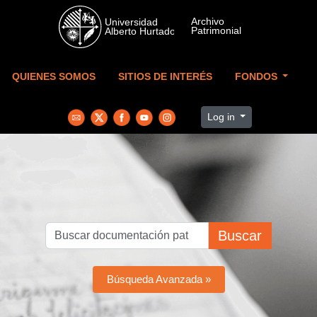
Skip to main content
QUIENES SOMOS
SITIOS DE INTERÉS
FONDOS
Log in
Buscar
Búsqueda Avanzada »