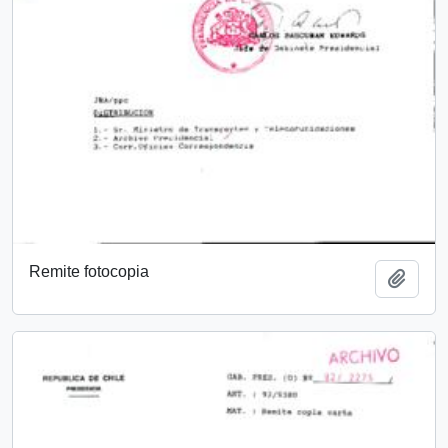
Remite fotocopia
Add t