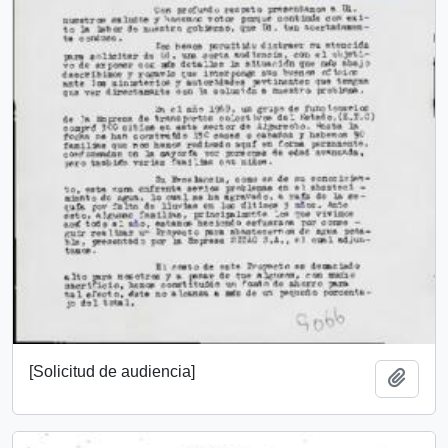
[Solicitud de audiencia]
Add t