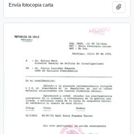
Envía fotocopia carta
Add t