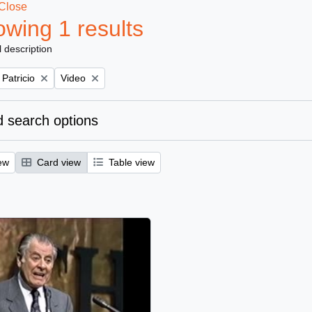
Close
wing 1 results
l description
Remove filter:
 Patricio
Video
 search options
ew
Card view
Table view