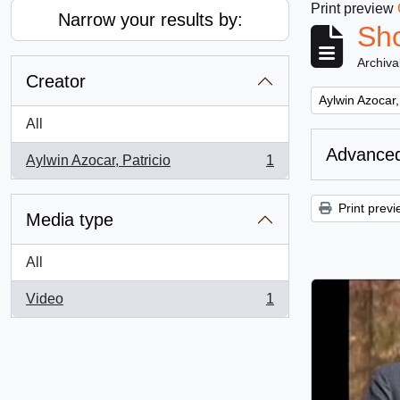
Print preview
Narrow your results by:
Sho
Archiva
Creator
Remove filter:
Aylwin Azocar,
All
Advanced
Aylwin Azocar, Patricio
1
, 1 results
Print previ
Media type
All
Video
1
, 1 results