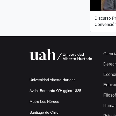
Discurso Pr
Convención
Cienci
Derec
Econo
Universidad Alberto Hurtado
Educa
Avda. Bernardo O’Higgins 1825
Filosof
Metro Los Héroes
Human
Santiago de Chile
Psicol