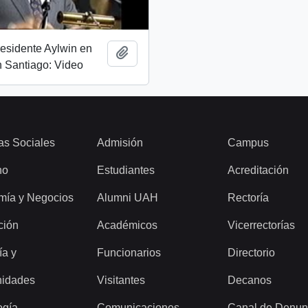
esidente Aylwin en
Add to clipboard
 Santiago: Video
as Sociales
Admisión
Campus
ho
Estudiantes
Acreditación
mía y Negocios
Alumni UAH
Rectoría
ción
Académicos
Vicerrectorías
ía y
Funcionarios
Directorio
idades
Visitantes
Decanos
ogía
Comunicaciones
Canal de Denun