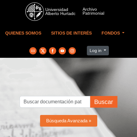
Skip to main content
QUIENES SOMOS
SITIOS DE INTERÉS
FONDOS
Log in
Buscar
Búsqueda Avanzada »