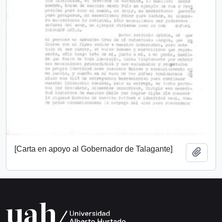
[Carta en apoyo al Gobernador de Talagante]
Add t