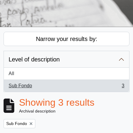
Narrow your results by:
Level of description
All
Sub Fondo
3
, 3 results
Showing 3 results
Archival description
Remove filter:
Sub Fondo