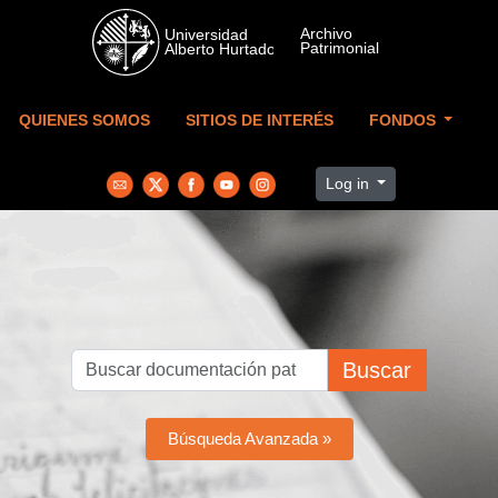
Skip to main content
QUIENES SOMOS
SITIOS DE INTERÉS
FONDOS
Log in
Buscar
Búsqueda Avanzada »