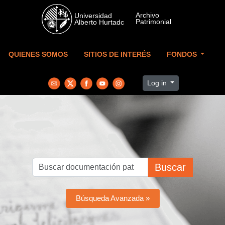
Skip to main content
QUIENES SOMOS
SITIOS DE INTERÉS
FONDOS
Log in
Buscar
Búsqueda Avanzada »