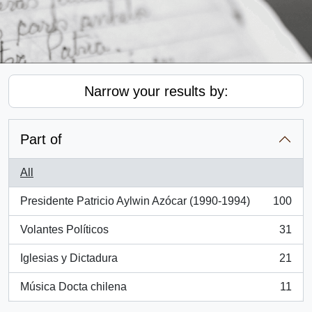
Narrow your results by:
Part of
All
Presidente Patricio Aylwin Azócar (1990-1994)
100
, 100 results
Volantes Políticos
31
, 31 results
Iglesias y Dictadura
21
, 21 results
Música Docta chilena
11
, 11 results