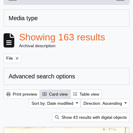
, 163 results
Media type
Showing 163 results
Archival description
Remove filter:
File
Advanced search options
Print preview
Card view
Table view
Sort by: Date modified
Direction: Ascending
Show 43 results with digital objects