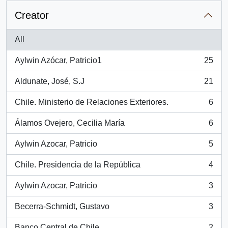
Creator
All
Aylwin Azócar, Patricio1
25
, 25 results
Aldunate, José, S.J
21
, 21 results
Chile. Ministerio de Relaciones Exteriores.
6
, 6 results
Álamos Ovejero, Cecilia María
6
, 6 results
Aylwin Azocar, Patricio
5
, 5 results
Chile. Presidencia de la República
4
, 4 results
Aylwin Azocar, Patricio
3
, 3 results
Becerra-Schmidt, Gustavo
3
, 3 results
Banco Central de Chile
2