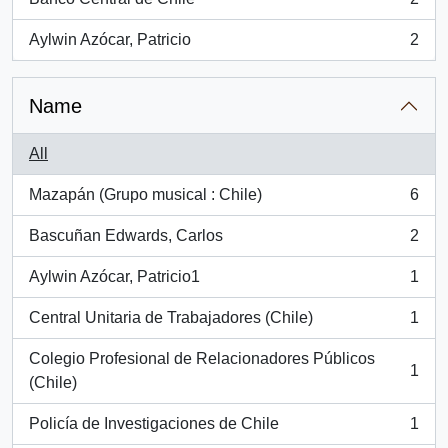
, 2 results
Aylwin Azócar, Patricio
2
, 2 results
Name
All
Mazapán (Grupo musical : Chile)
6
, 6 results
Bascuñan Edwards, Carlos
2
, 2 results
Aylwin Azócar, Patricio1
1
, 1 results
Central Unitaria de Trabajadores (Chile)
1
, 1 results
Colegio Profesional de Relacionadores Públicos
1
, 1 results
(Chile)
Policía de Investigaciones de Chile
1
, 1 results