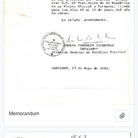
Memorandum
Add t