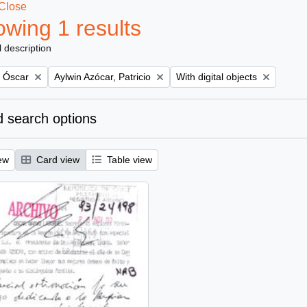
Close
wing 1 results
l description
Remove filter:
Remove filter:
, Óscar
Aylwin Azócar, Patricio
With digital objects
 search options
ew
Card view
Table view