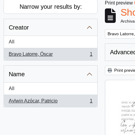
Print preview
Narrow your results by:
Sho
Archiva
Creator
Remove filter:
Bravo Latorre
All
Advanced
Bravo Latorre, Óscar
1
, 1 results
Print previ
Name
All
Aylwin Azócar, Patricio
1
, 1 results