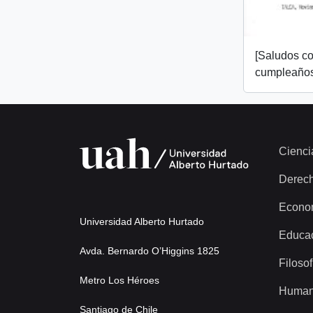
[Saludos co
cumpleaños
Cienci
Derec
Econo
Universidad Alberto Hurtado
Educa
Avda. Bernardo O’Higgins 1825
Filosof
Metro Los Héroes
Human
Santiago de Chile