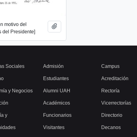
n motivo del
Add to clipboard
 del Presidente]
as Sociales
Admisión
Campus
ho
Estudiantes
Acreditación
mía y Negocios
Alumni UAH
Rectoría
ción
Académicos
Vicerrectorías
ía y
Funcionarios
Directorio
idades
Visitantes
Decanos