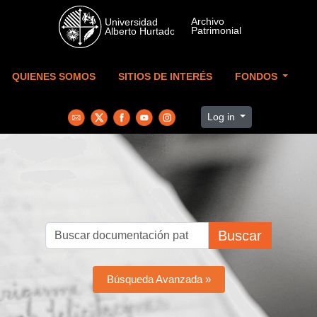
Skip to main content
QUIENES SOMOS
SITIOS DE INTERÉS
FONDOS
Log in
Buscar
Búsqueda Avanzada »