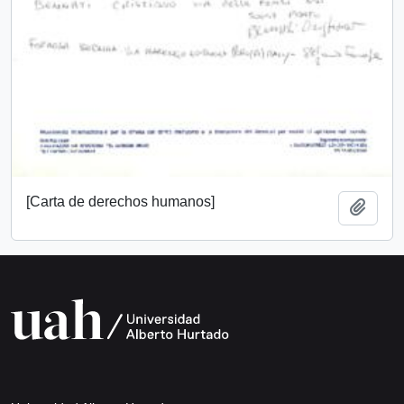
[Carta de derechos humanos]
Add t