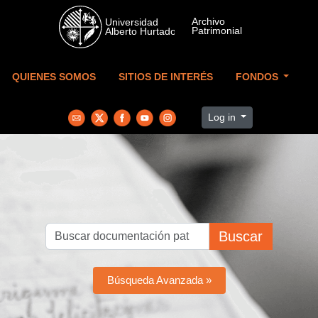
Skip to main content
QUIENES SOMOS
SITIOS DE INTERÉS
FONDOS
Log in
Buscar
Búsqueda Avanzada »