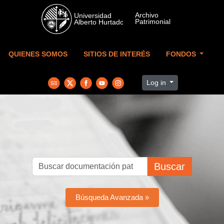
Skip to main content
QUIENES SOMOS
SITIOS DE INTERÉS
FONDOS
Log in
Buscar
Búsqueda Avanzada »