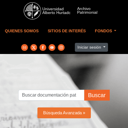
Skip to main content
QUIENES SOMOS
SITIOS DE INTERÉS
FONDOS
Iniciar sesión
Buscar
Búsqueda Avanzada »