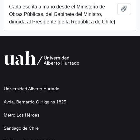
Carta escrita a mano desde el Ministerio de
Añadi
Obras Públicas, del Gabinete del Ministro,
dirigida al Presidente [de la República de Chile]
Universidad Alberto Hurtado
Avda. Bernardo O’Higgins 1825
Metro Los Héroes
Santiago de Chile