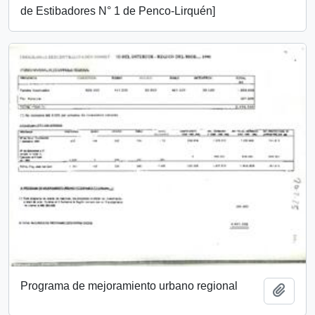
de Estibadores N° 1 de Penco-Lirquén]
Programa de mejoramiento urbano regional
Añadi