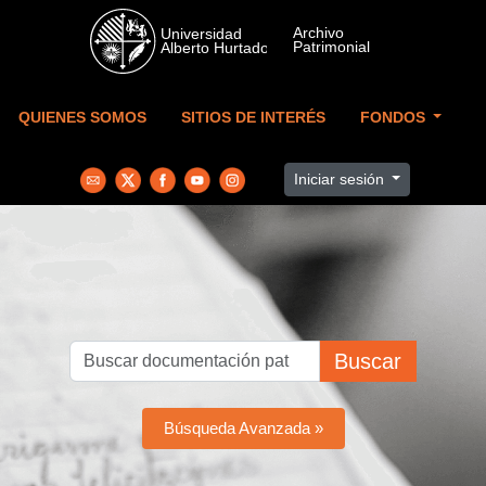
Skip to main content
QUIENES SOMOS
SITIOS DE INTERÉS
FONDOS
Iniciar sesión
Buscar
Búsqueda Avanzada »