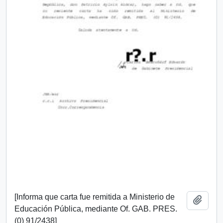
[Informa que carta fue remitida a Ministerio de
Añadi
Educación Pública, mediante Of. GAB. PRES.
(0) 91/2438]