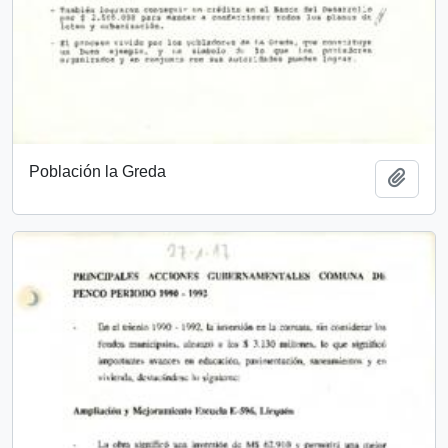
Población la Greda
Añadi