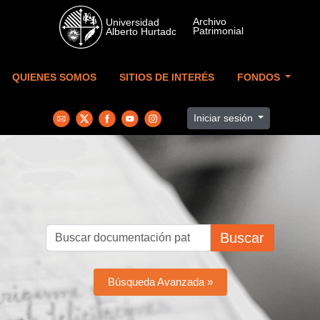
Skip to main content
QUIENES SOMOS
SITIOS DE INTERÉS
FONDOS
Iniciar sesión
Buscar
Búsqueda Avanzada »