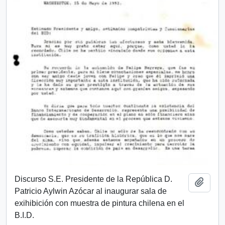
Discurso S.E. Presidente de la República D.
Añadi
Patricio Aylwin Azócar al inaugurar sala de
exihibición con muestra de pintura chilena en el
B.I.D.