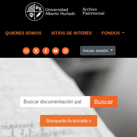
Skip to main content
QUIENES SOMOS
SITIOS DE INTERÉS
FONDOS
Iniciar sesión
Buscar
Búsqueda Avanzada »