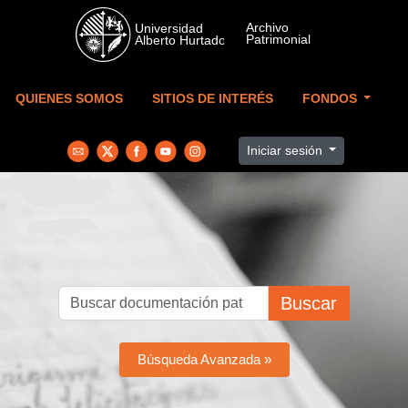
Skip to main content
QUIENES SOMOS
SITIOS DE INTERÉS
FONDOS
Iniciar sesión
Buscar
Búsqueda Avanzada »