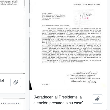
del
Add to clipboard
[Agradecen al Presidente la
Add t
atención prestada a su caso]