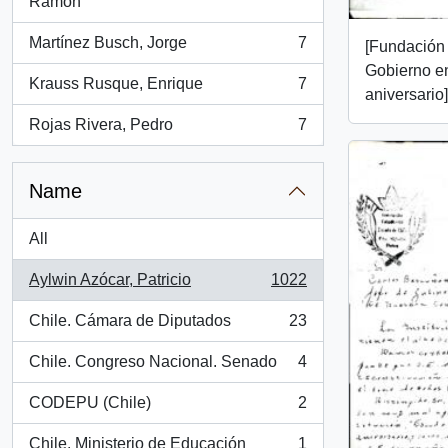
, 7 results
Ramón
Martínez Busch, Jorge
7
[Fundación 
, 7 results
Gobierno en
Krauss Rusque, Enrique
7
, 7 results
aniversario]
Rojas Rivera, Pedro
7
, 7 results
Name
All
Aylwin Azócar, Patricio
1022
, 1022 results
Chile. Cámara de Diputados
23
, 23 results
Chile. Congreso Nacional. Senado
4
, 4 results
CODEPU (Chile)
2
, 2 results
Chile. Ministerio de Educación
1