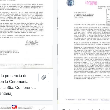
la presencia del
Add to clipboard
 en la Ceremonia
e la 86a. Conferencia
entaria]