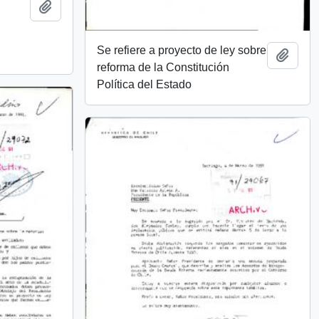
Add to clipboard
Se refiere a proyecto de ley sobre
Add t
reforma de la Constitución
Política del Estado