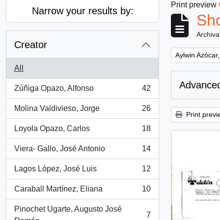
Print preview
Narrow your results by:
Sho
Archiva
Creator
Remove filter:
Aylwin Azócar,
All
Advanced
Zúñiga Opazo, Alfonso
42
, 42 results
Molina Valdivieso, Jorge
26
, 26 results
Print previ
Loyola Opazo, Carlos
18
, 18 results
Viera- Gallo, José Antonio
14
, 14 results
Lagos López, José Luis
12
, 12 results
Caraball Martínez, Eliana
10
, 10 results
Pinochet Ugarte, Augusto José
7