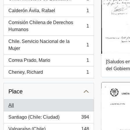
, 1 results
Calderón Ávila, Rafael
1
, 1 results
Comisión Chilena de Derechos
1
, 1 results
Humanos
Chile. Servicio Nacional de la
1
, 1 results
Mujer
Correa Prado, Mario
1
[Saludos en
, 1 results
del Gobiern
Cheney, Richard
1
, 1 results
Place
All
Santiago (Chile: Ciudad)
394
, 394 results
Valparaíso (Chile)
148