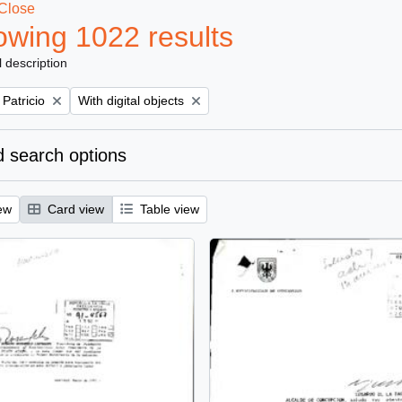
Close
wing 1022 results
l description
Remove filter:
 Patricio
With digital objects
 search options
ew
Card view
Table view