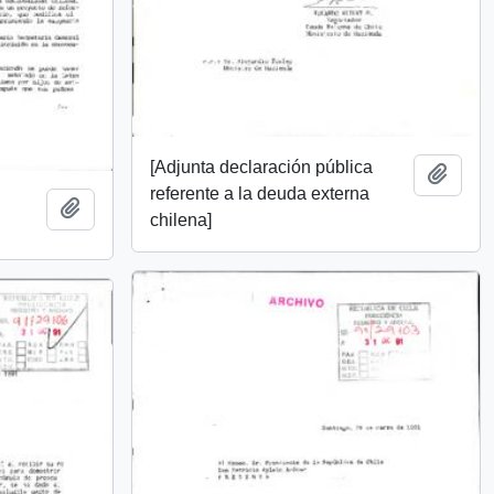
[Adjunta declaración pública
Add t
referente a la deuda externa
Add to clipboard
chilena]