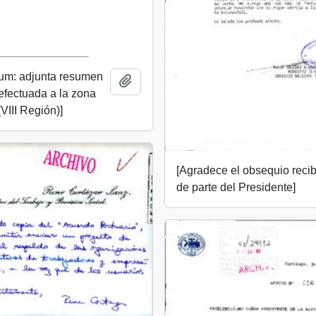
m: adjunta resumen
Add to clipboard
 efectuada a la zona
VIII Región)]
[Agradece el obsequio reci
de parte del Presidente]