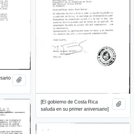
rsario
Add to clipboard
[El gobierno de Costa Rica
Add t
saluda en su primer aniversario]