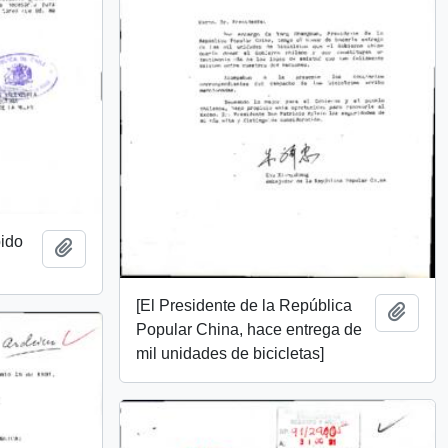
bido
Add to clipboard
[El Presidente de la República
Add t
Popular China, hace entrega de
mil unidades de bicicletas]