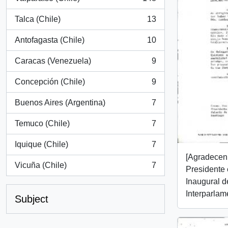
, 148 results
Talca (Chile)
13
, 13 results
Antofagasta (Chile)
10
, 10 results
Caracas (Venezuela)
9
, 9 results
Concepción (Chile)
9
, 9 results
Buenos Aires (Argentina)
7
, 7 results
Temuco (Chile)
7
, 7 results
Iquique (Chile)
7
, 7 results
[Agradecen 
Vicuña (Chile)
7
Presidente
, 7 results
Inaugural d
Interparlam
Subject