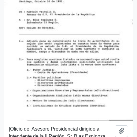
[Oficio del Asesore Presidencial dirigido al
Add t
Intendente de la II Región, Sr. Blas Espinoza,