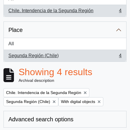
Chile. Intendencia de la Segunda Región
4
, 4 results
Place
All
Segunda Región (Chile)
4
, 4 results
Showing 4 results
Archival description
Remove filter:
Chile. Intendencia de la Segunda Región
Remove filter:
Remove filter:
Segunda Región (Chile)
With digital objects
Advanced search options