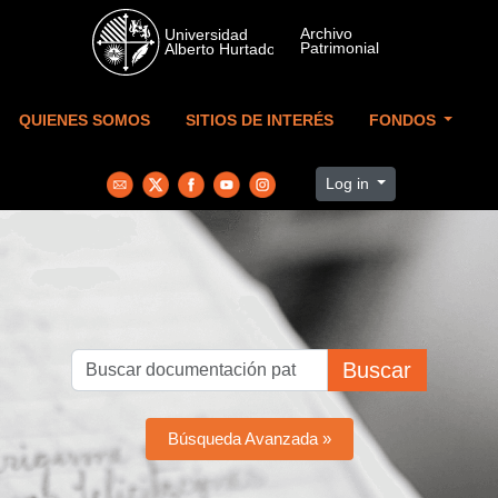
Skip to main content
QUIENES SOMOS
SITIOS DE INTERÉS
FONDOS
Log in
Buscar
Búsqueda Avanzada »