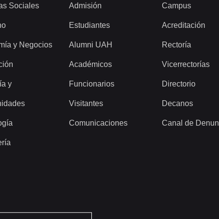
as Sociales
Admisión
Campus
ho
Estudiantes
Acreditación
mía y Negocios
Alumni UAH
Rectoría
ción
Académicos
Vicerrectorías
ía y
Funcionarios
Directorio
idades
Visitantes
Decanos
ogía
Comunicaciones
Canal de Denun
ería