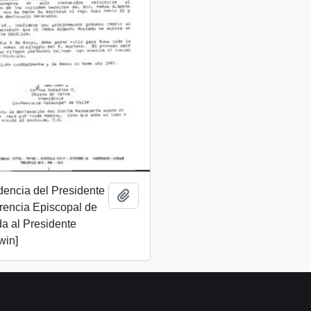
dencia del Presidente
Añadir al portapapeles
rencia Episcopal de
da al Presidente
win]