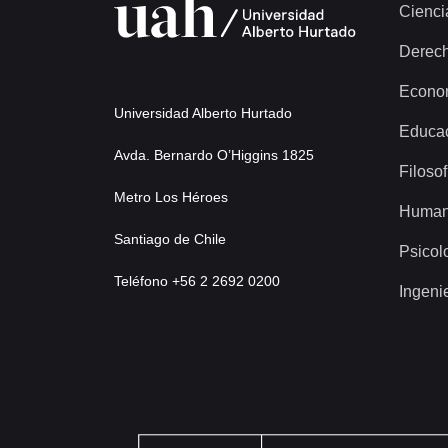
Cienci
Derec
Econo
Universidad Alberto Hurtado
Educa
Avda. Bernardo O’Higgins 1825
Filosof
Metro Los Héroes
Human
Santiago de Chile
Psicol
Teléfono +56 2 2692 0200
Ingeni