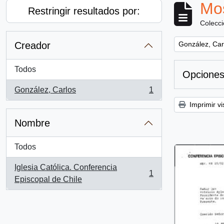
Mos
Restringir resultados por:
Colecc
Remove filter:
Creador
González, Car
Todos
Opciones
González, Carlos
1
, 1 resultados
Imprimir vi
Nombre
Todos
Iglesia Católica. Conferencia
1
, 1 resultados
Episcopal de Chile