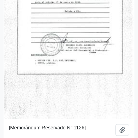
[Memorándum Reservado N° 1126]
Añadi