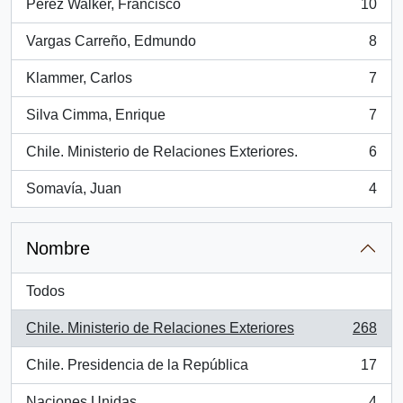
Pérez Walker, Francisco
10
, 10 resultados
Vargas Carreño, Edmundo
8
, 8 resultados
Klammer, Carlos
7
, 7 resultados
Silva Cimma, Enrique
7
, 7 resultados
Chile. Ministerio de Relaciones Exteriores.
6
, 6 resultados
Somavía, Juan
4
, 4 resultados
Nombre
Todos
Chile. Ministerio de Relaciones Exteriores
268
, 268 resultados
Chile. Presidencia de la República
17
, 17 resultados
Naciones Unidas
4