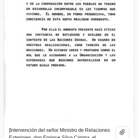
[Intervención del señor Ministro de Relaciones
Añadi
Exteriores, don Enrique Silva Cimma, el