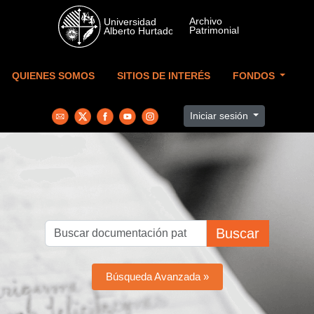
Skip to main content
QUIENES SOMOS
SITIOS DE INTERÉS
FONDOS
Iniciar sesión
Buscar
Búsqueda Avanzada »