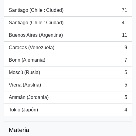
, 105 resultados
Santiago (Chile : Ciudad)
71
, 71 resultados
Santiago (Chile : Ciudad)
41
, 41 resultados
Buenos Aires (Argentina)
11
, 11 resultados
Caracas (Venezuela)
9
, 9 resultados
Bonn (Alemania)
7
, 7 resultados
Moscú (Rusia)
5
, 5 resultados
Viena (Austria)
5
, 5 resultados
Ammán (Jordania)
5
, 5 resultados
Tokio (Japón)
4
, 4 resultados
Materia