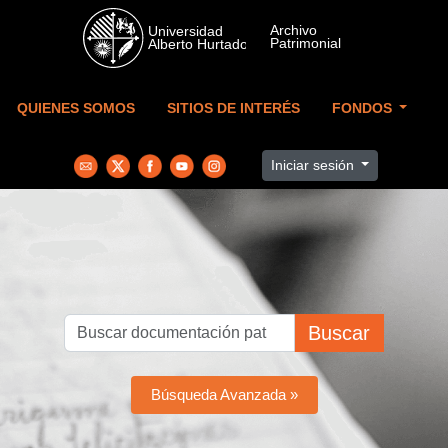
Skip to main content
QUIENES SOMOS
SITIOS DE INTERÉS
FONDOS
Iniciar sesión
Buscar
Búsqueda Avanzada »