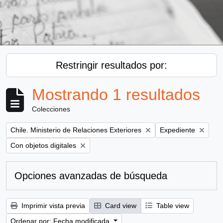
Restringir resultados por:
Mostrando 1 resultados
Colecciones
Remove filter:
Remove filter:
Chile. Ministerio de Relaciones Exteriores
Expediente
Remove filter:
Con objetos digitales
Opciones avanzadas de búsqueda
Imprimir vista previa
Card view
Table view
Ordenar por: Fecha modificada