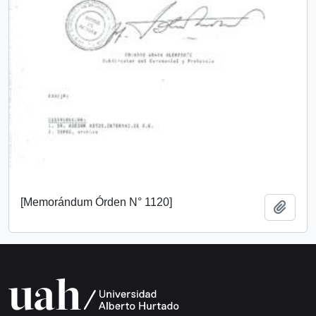
[Memorándum Órden N° 1120]
Añadi