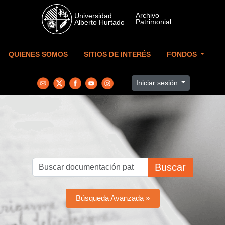
Skip to main content
QUIENES SOMOS
SITIOS DE INTERÉS
FONDOS
Iniciar sesión
Buscar
Búsqueda Avanzada »