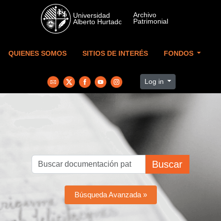
Skip to main content
QUIENES SOMOS
SITIOS DE INTERÉS
FONDOS
Log in
Buscar
Búsqueda Avanzada »