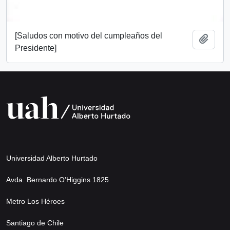
[Saludos con motivo del cumpleaños del
Add t
Presidente]
Universidad Alberto Hurtado
Avda. Bernardo O’Higgins 1825
Metro Los Héroes
Santiago de Chile