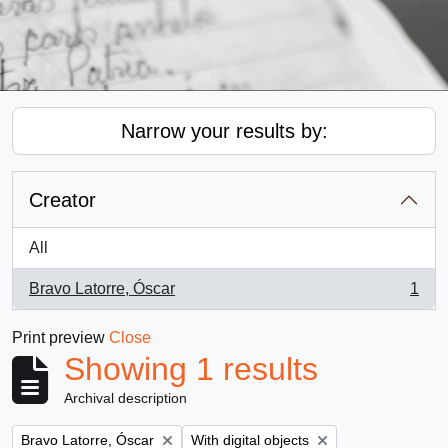
Narrow your results by:
Creator
All
Bravo Latorre, Óscar
1
, 1 results
Print preview
Close
Showing 1 results
Archival description
Remove filter:
Remove filter:
Bravo Latorre, Óscar
With digital objects