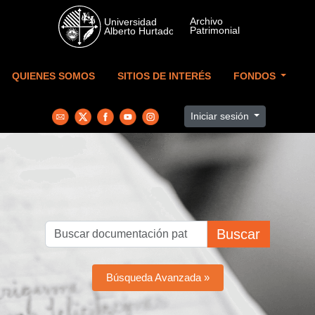
Skip to main content
QUIENES SOMOS
SITIOS DE INTERÉS
FONDOS
Iniciar sesión
Buscar
Búsqueda Avanzada »