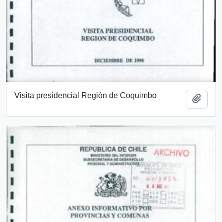
Visita presidencial Región de Coquimbo
Añadi