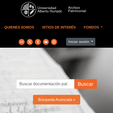
Skip to main content
QUIENES SOMOS
SITIOS DE INTERÉS
FONDOS
Iniciar sesión
Buscar
Búsqueda Avanzada »