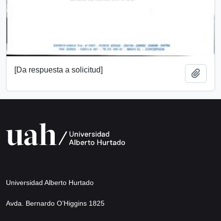
[Da respuesta a solicitud]
Añadi
Universidad Alberto Hurtado
Avda. Bernardo O’Higgins 1825