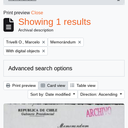
, 1 results
Print preview
Close
Showing 1 results
Archival description
Remove filter:
Remove filter:
Trivelli O., Marcelo
Memorándum
Remove filter:
With digital objects
Advanced search options
Print preview
Card view
Table view
Sort by: Date modified
Direction: Ascending