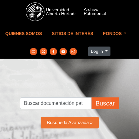
Skip to main content
QUIENES SOMOS
SITIOS DE INTERÉS
FONDOS
Log in
Buscar
Búsqueda Avanzada »