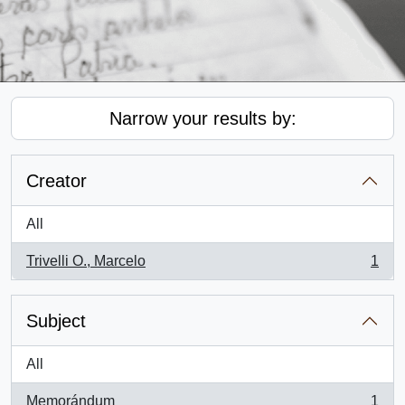
Narrow your results by:
Creator
All
Trivelli O., Marcelo
1
, 1 results
Subject
All
Memorándum
1