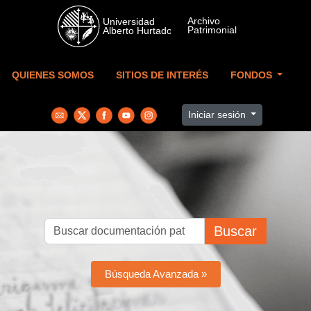
Skip to main content
QUIENES SOMOS
SITIOS DE INTERÉS
FONDOS
Iniciar sesión
Buscar
Búsqueda Avanzada »