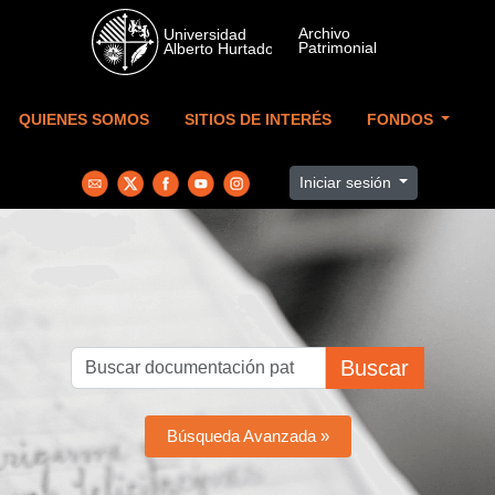
Skip to main content
QUIENES SOMOS
SITIOS DE INTERÉS
FONDOS
Iniciar sesión
Buscar
Búsqueda Avanzada »