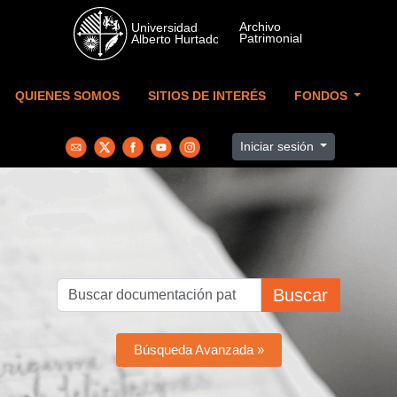
Skip to main content
QUIENES SOMOS
SITIOS DE INTERÉS
FONDOS
Iniciar sesión
Buscar
Búsqueda Avanzada »