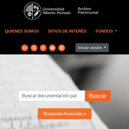
Skip to main content
QUIENES SOMOS
SITIOS DE INTERÉS
FONDOS
Iniciar sesión
Buscar
Búsqueda Avanzada »