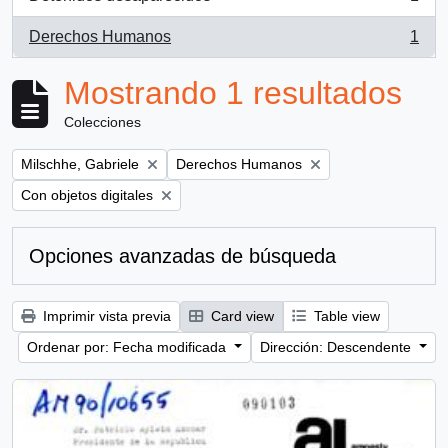
, 1 resultados
Derechos Humanos
1
, 1 resultados
Mostrando 1 resultados
Colecciones
Remove filter:
Remove filter:
Milschhe, Gabriele
Derechos Humanos
Remove filter:
Con objetos digitales
Opciones avanzadas de búsqueda
Imprimir vista previa
Card view
Table view
Ordenar por: Fecha modificada
Dirección: Descendente