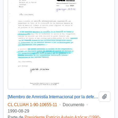
Añadi
[Miembro de Amnistía Internacional por la defensa de los detenidos desaparecidos en Chile felicita por la creación de la Comisión de de Verdad y Reconciliación]
CL CLUAH 1-90-10655-11
·
Documento
·
1990-08-29
Parte de
Presidente Patricio Aylwin Azócar (1990-