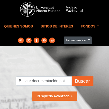
Skip to main content
QUIENES SOMOS
SITIOS DE INTERÉS
FONDOS
Iniciar sesión
Buscar
Búsqueda Avanzada »