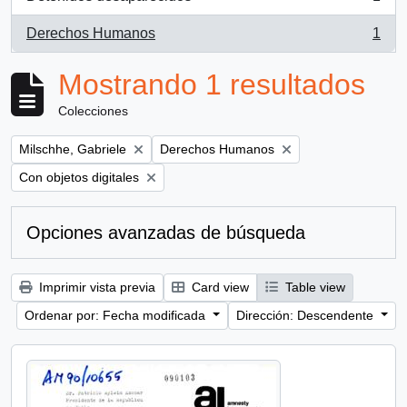
, 1 resultados
Derechos Humanos
1
, 1 resultados
Mostrando 1 resultados
Colecciones
Remove filter:
Remove filter:
Milschhe, Gabriele
Derechos Humanos
Remove filter:
Con objetos digitales
Opciones avanzadas de búsqueda
Imprimir vista previa
Card view
Table view
Ordenar por: Fecha modificada
Dirección: Descendente