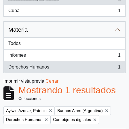
, 1 resultados
Cuba
1
, 1 resultados
Materia
Todos
Informes
1
, 1 resultados
Derechos Humanos
1
, 1 resultados
Imprimir vista previa
Cerrar
Mostrando 1 resultados
Colecciones
Remove filter:
Remove filter:
Aylwin Azocar, Patricio
Buenos Aires (Argentina)
Remove filter:
Remove filter:
Derechos Humanos
Con objetos digitales