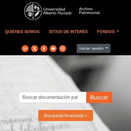
Skip to main content
QUIENES SOMOS
SITIOS DE INTERÉS
FONDOS
Iniciar sesión
Buscar
Búsqueda Avanzada »