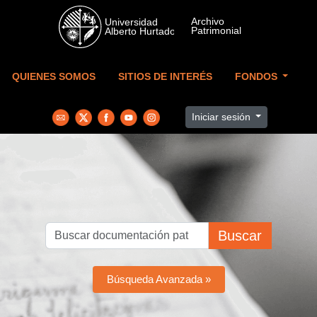
Skip to main content
QUIENES SOMOS
SITIOS DE INTERÉS
FONDOS
Iniciar sesión
Buscar
Búsqueda Avanzada »